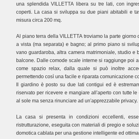
una splendida VILLETTA libera su tre lati, con ingre
coperti. La casa si sviluppa su due piani abitabili e t
misura circa 200 mq.
Al piano terra della VILLETTA troviamo la parte giorno d
a vista (ma separata) e bagno; al primo piano si svil
vano guardaroba, altra camera matrimoniale, studio e 
balcone. Dalle comode scale interne si raggiunge poi a
come spazio relax, dalla quale si può inoltre accede
permettendo così una facile e riparata comunicazione co
Il giardino è posto su due lati contigui ed è estremam
riservato per ricevere e mangiare all'aperto con tutte
al sole ma senza rinunciare ad un'apprezzabile privacy.
La casa si presenta in condizioni eccellenti, ess
ristrutturazione, eseguita con materiali di pregio e soluz
domotica cablata per una gestione intelligente ed ottima