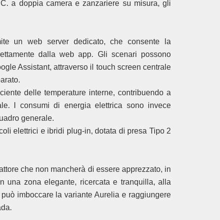
.V.C. a doppia camera e zanzariere su misura, gli
mite un web server dedicato, che consente la
direttamente dalla web app. Gli scenari possono
ogle Assistant, attraverso il touch screen centrale
arato.
iciente delle temperature interne, contribuendo a
ale. I consumi di energia elettrica sono invece
quadro generale.
i elettrici e ibridi plug-in, dotata di presa Tipo 2
fattore che non mancherà di essere apprezzato, in
in una zona elegante, ricercata e tranquilla, alla
i può imboccare la variante Aurelia e raggiungere
ada.