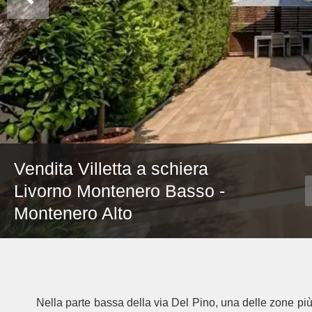
Vendita Villetta a schiera
Livorno Montenero Basso -
Montenero Alto
Nella parte bassa della via Del Pino, una delle zone p