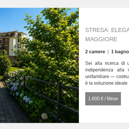
STRESA: ELEGA
MAGGIORE
2 camere
1 bagno
Sei alla ricerca di 
indipendenza alla 
unifamiliare — costru
è la soluzione ideale .
1.600 € / Mese