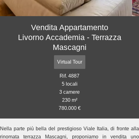
Vendita Appartamento
Livorno Accademia - Terrazza
Mascagni
Virtual Tour
Rif. 4887
5 locali
3 camere
230 m²
780.000 €
Nella parte più bella del prestigioso Viale Italia, di fronte alla
rinomata terrazza Mascagni, proponiamo in vendita uno