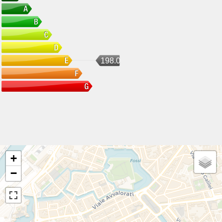
198.07
+
−