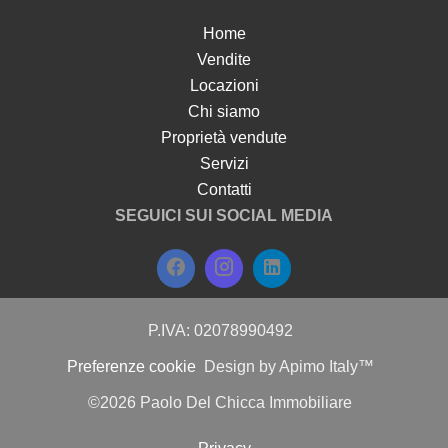
Home
Vendite
Locazioni
Chi siamo
Proprietà vendute
Servizi
Contatti
SEGUICI SUI SOCIAL MEDIA
P.IVA: 02078990492
Preferenze cookie
Design by
Apimo Italy™
©2026 Paolo Del Chicca Immobiliare