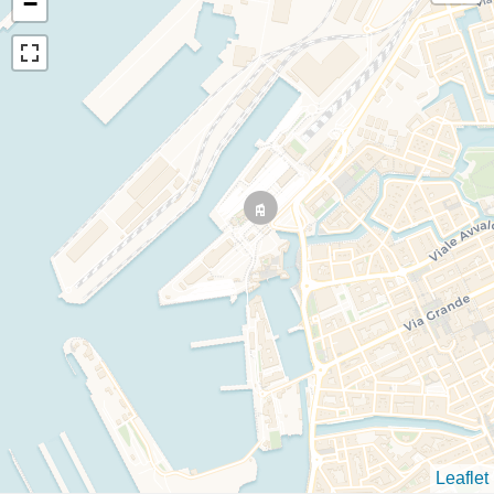
−
Leaflet